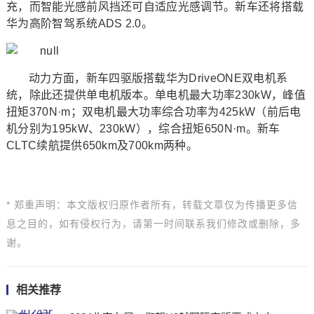
充，而智能光感前风挡还可自适应光感调节。新车还将搭载
华为高阶智驾系统ADS 2.0。
动力方面，新车四驱版搭载华为DriveONE双电机系
统，除此还提供单电机版本。单电机最大功率230kW，峰值
扭矩370N·m；双电机最大功率综合功率为425kW（前后电
机分别为195kW、230kW），综合扭矩650N·m。新车
CLTC续航提供650km及700km两种。
* 郑重声明：本文版权归原作者所有，转载文章仅为传播更多信
息之目的，如有侵权行为，请第一时间联系我们修改或删除，多
谢。
相关推荐